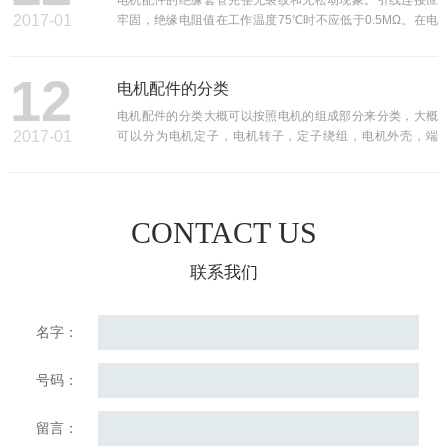
2 2017-01
牢固，绝缘电阻值在工作温度75℃时不应低于0.5MΩ。在电
2017-
刷装置方面，要求刷盒下部边缘与电机配件表面相距
2~4mm，相距过大会引起电刷在刷盒内跳动，如果是硬质电
12
刷，很可能碎裂。电刷在刷盒内应滑动灵活，刷盒内孔表面
电机配件的分类
01
光 ...
电机配件的分类大概可以按照电机的组成部分来分类，大概
2 2017-01
可以分为电机定子，电机转子，定子绕组，电机外壳，端
2017-
盖，电机风叶，轴承等部分组成。[2] 电机电子电机定子是发
电机和起动机等电机的重要组成部分。定子是电动机重要的
部分。定子由定子铁芯、定子绕组和机座三部分 ...
01
CONTACT US
联系我们
名字：
号码：
留言：