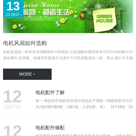
13
2017-
13 2017-
01
01
电机风扇如何选购
电机风扇是一种具有风扇毂和叶片的电机,沿风扇毂外圆周并有均匀分布的槽,叶片
插在槽中,经焊接、粘接等性联接方法使叶片与风扇毂成为一体。那么,我们今天就
为大家介绍一下电风扇电机价格表以及电风扇如何选购?下面,我们就一起来看
看。1、有认证:消费者在购买电风扇时,要看清楚 ...
MORE
>
12
电机配件了解
第一 电的传导电的传导部分包括定子绕组《绕组的型号可分
2 2017-01
为2级4级6级8级，2路4路，大的6路。等》、转子绕组《转
2017-
子的绕组同定子相同》、接线板《接线板系列可分为y，jzr，
等系列》，刷握《刷握系列可分为交流及直流》，刷杆《刷
12
杆系列可分YZR JZR JS JR YR YRKK Y》，恒压簧《 ...
电机配件修配
01
电机配件的绝缘套管完整无裂纹和无松动现象。引线连接应